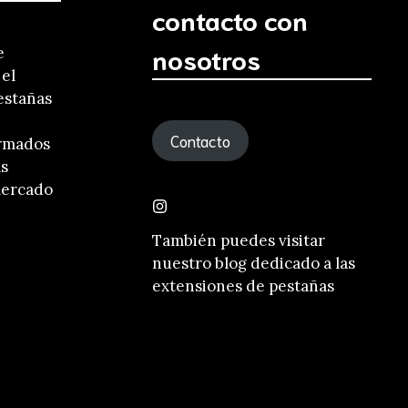
contacto con
nosotros
e
 el
estañas
Contacto
ormados
ás
mercado
También puedes visitar
nuestro
blog dedicado a las
extensiones de pestañas