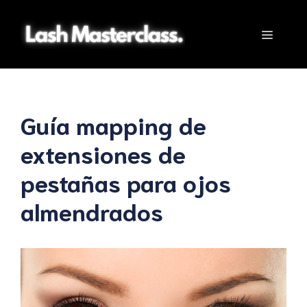
Saltar
al
Menú
contenido
Guía mapping de
extensiones de
pestañas para ojos
almendrados