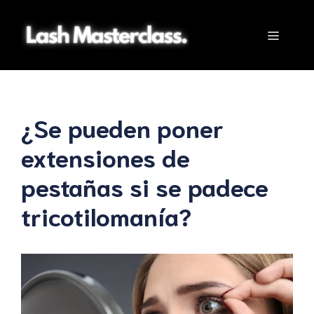
Saltar
al
Menú
contenido
¿Se pueden poner
extensiones de
pestañas si se padece
tricotilomanía?