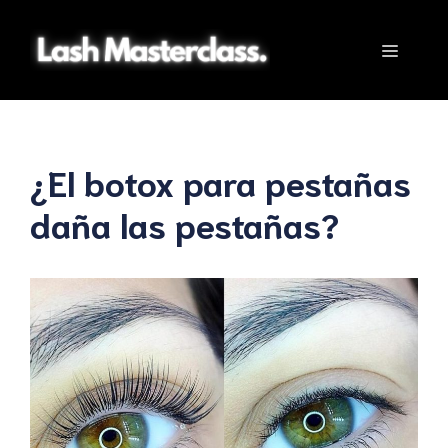
Saltar
al
Menú
contenido
¿El botox para pestañas
daña las pestañas?